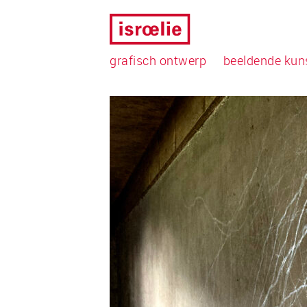
grafisch ontwerp
beeldende kun