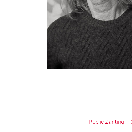
Roelie Zanting –