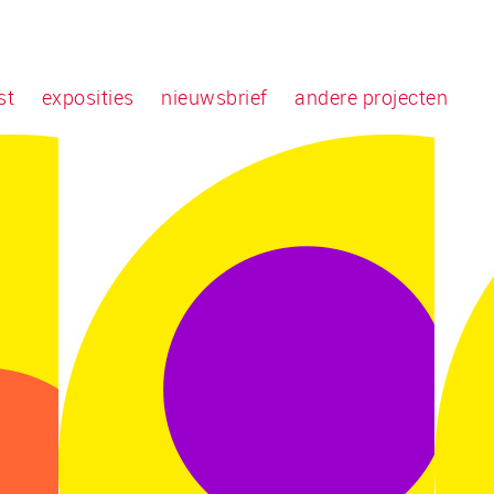
st
exposities
nieuwsbrief
andere projecten