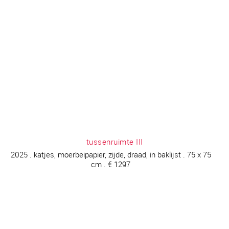
tussenruimte III
2025 . katjes, moerbeipapier, zijde, draad, in baklijst . 75 x 75
cm . € 1297